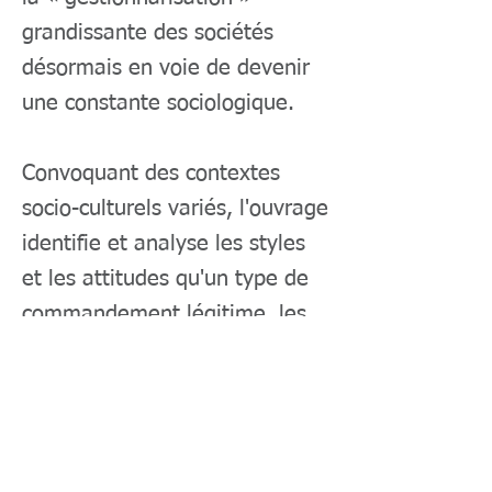
grandissante des sociétés
désormais en voie de devenir
une constante sociologique.
Convoquant des contextes
socio-culturels variés, l'ouvrage
identifie et analyse les styles
et les attitudes qu'un type de
commandement légitime, les
figures qu'il fait ressortir, les
obéissances qu'il engendre, les
croyances qu'il promeut et les
résistances qu'il autorise. Il
interroge dans le même élan